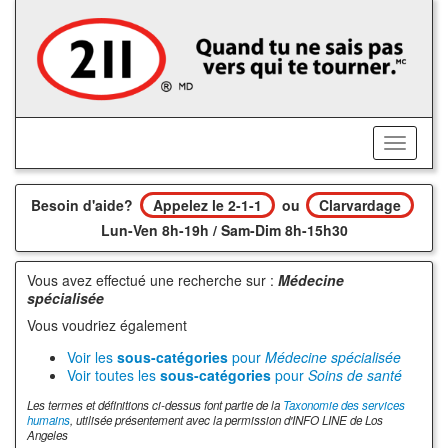
Accédez
au
contenu
principal
Activer/
le
menu
Besoin d'aide?
Appelez le 2-1-1
ou
Clarvardage
Lun-Ven 8h-19h / Sam-Dim 8h-15h30
Vous avez effectué une recherche sur :
Médecine
spécialisée
Vous voudriez également
Voir les
sous-catégories
pour
Médecine spécialisée
Voir toutes les
sous-catégories
pour
Soins de santé
Les termes et définitions ci-dessus font partie de la
Taxonomie des services
humains
, utilisée présentement avec la permission d'INFO LINE de Los
Angeles