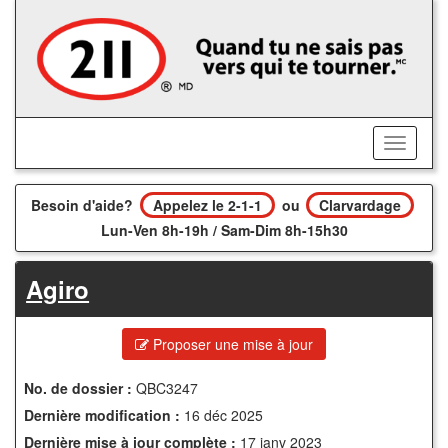
Accédez
au
contenu
principal
Activer/
le
menu
Besoin d'aide?
Appelez le 2-1-1
ou
Clarvardage
Lun-Ven 8h-19h / Sam-Dim 8h-15h30
Agiro
Proposer une mise à jour
No. de dossier :
QBC3247
Dernière modification :
16 déc 2025
Dernière mise à jour complète :
17 janv 2023