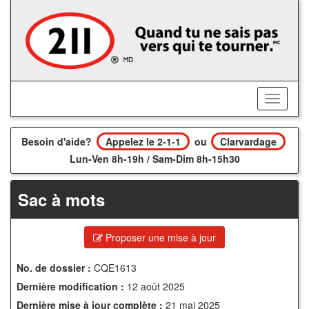
Accédez
au
contenu
principal
Activer/
le
menu
Besoin d'aide?
Appelez le 2-1-1
ou
Clarvardage
Lun-Ven 8h-19h / Sam-Dim 8h-15h30
Sac à mots
Proposer une mise à jour
No. de dossier :
CQE1613
Dernière modification :
12 août 2025
Dernière mise à jour complète :
21 mai 2025