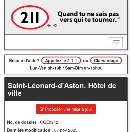
Accédez
au
contenu
principal
Activer/
le
menu
Besoin d'aide?
Appelez le 2-1-1
ou
Clarvardage
Lun-Ven 8h-19h / Sam-Dim 8h-15h30
Saint-Léonard-d'Aston. Hôtel de
ville
Proposer une mise à jour
No. de dossier :
CQE0942
Dernière modification :
07 nov 2025