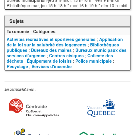
Bureau municipal lun-jeu 9 h-midi, 13 h-16 h * ven 9 h-midi
Bibliothèque mar, jeu 15 h-18 h * mer 16 h-19 h * dim 10 h-midi
Sujets
Taxonomie - Catégories
Activités récréatives et sportives générales
;
Application
de la loi sur la salubrité des logements
;
Bibliothèques
publiques
;
Bureaux des maires
;
Bureaux municipaux des
services d'urgence
;
Centres civiques
;
Collecte des
déchets
;
Équipement de loisirs
;
Police municipale
;
Recyclage
;
Services d'incendie
En partenariat avec...