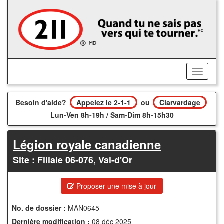
Accédez
au
contenu
principal
Activer/
le
menu
Besoin d'aide?
Appelez le 2-1-1
ou
Clarvardage
Lun-Ven 8h-19h / Sam-Dim 8h-15h30
Légion royale canadienne
Site : Filiale 06-076, Val-d'Or
Proposer une mise à jour
No. de dossier :
MAN0645
Dernière modification :
08 déc 2025