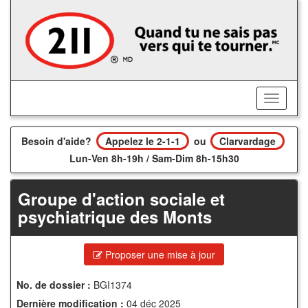
Accédez
au
contenu
principal
Activer/
le
menu
Besoin d'aide?
Appelez le 2-1-1
ou
Clarvardage
Lun-Ven 8h-19h / Sam-Dim 8h-15h30
Groupe d'action sociale et
psychiatrique des Monts
Proposer une mise à jour
No. de dossier :
BGI1374
Dernière modification :
04 déc 2025